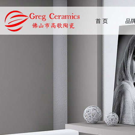
首 页
品