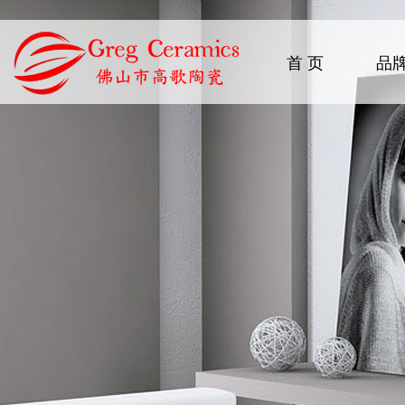
首 页
品